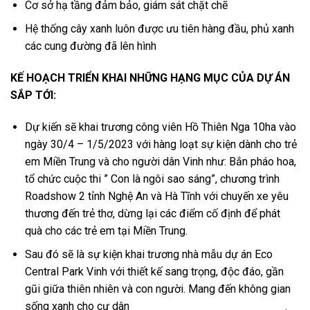
Cơ sở hạ tầng đảm bảo, giám sát chặt chẽ
Hệ thống cây xanh luôn được ưu tiên hàng đầu, phủ xanh
các cung đường đã lên hình
KẾ HOẠCH TRIỂN KHAI NHỮNG HẠNG MỤC CỦA DỰ ÁN
SẮP TỚI:
Dự kiến sẽ khai trương công viên Hồ Thiên Nga 10ha vào
ngày 30/4 – 1/5/2023 với hàng loạt sự kiện dành cho trẻ
em Miền Trung và cho người dân Vinh như: Bắn pháo hoa,
tổ chức cuộc thi ” Con là ngôi sao sáng”, chương trình
Roadshow 2 tỉnh Nghệ An và Hà Tĩnh với chuyến xe yêu
thương đến trẻ thơ, dừng lại các điểm cố định để phát
quà cho các trẻ em tại Miền Trung.
Sau đó sẽ là sự kiện khai trương nhà mẫu dự án Eco
Central Park Vinh với thiết kế sang trọng, độc đáo, gần
gũi giữa thiên nhiên và con người. Mang đến không gian
sống xanh cho cư dân
khu đô thị Eco Central Park Vinh
.