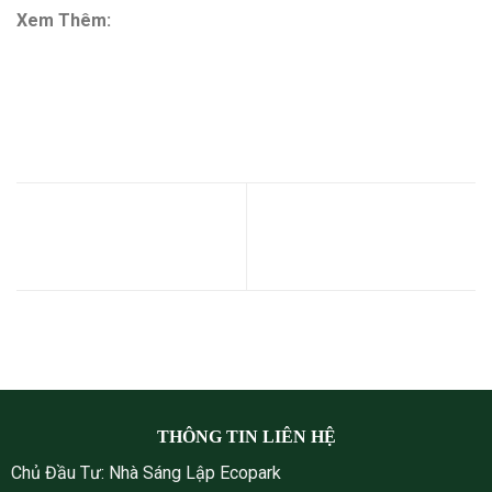
Xem Thêm:
Dự án Eurowindow Sport Garden –
Eurowindow Đông Vĩnh
CON CÓ HẸN VỚI THIÊN
Tài năng nhí tỏa sáng giữa
NHIÊN, SỰ KIỆN DÀNH CHO
không gian xanh Eco Central
CÁC BÉ TẠI ECOPARK
Park
THÔNG TIN LIÊN HỆ
Chủ Đầu Tư: Nhà Sáng Lập Ecopark