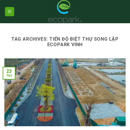
Skip
to
content
TAG ARCHIVES:
TIẾN ĐỘ BIỆT THỰ SONG LẬP
ECOPARK VINH
23
Th3