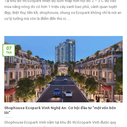
Tại khu đô thị Ecopark nhiệt độ luôn thấp hơn nội đô 2 – 3 C độ vào
mùa nắng nóng do có hơn 1 triệu cây xanh bao phủ, cảnh quan tuyệt
đẹp, Biệt thự, liền kề, shophouse, chung cư Ecopark không chỉ là nơi an
cư lý tưởng mà còn là điểm đến thú vị......
07
Th5
Shophouse Ecopark Vinh Nghệ An: Cơ hội đầu tư “một vốn bốn
lời”
Shophouse Ecopark Vinh nằm tại khu đô thị Ecopark Vinh được quy