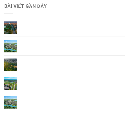
BÀI VIẾT GẦN ĐÂY
Giá Bán Ecopark Ninh Bình mới nhất
Tổng Quan Dự Án Ecopark Hoa Lư Ninh Bình
Khu đô thị phía Đông Ninh Bình – Điểm sáng
Ecopark Hoa Lư Ninh Bình
Ecopark dự An mới – Ecopark Ninh Bình
Bản đồ quy hoạch Ecopark Ninh Bình