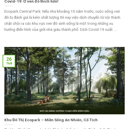
Covid-19: Ở ven đô thích hơn!
Ecopark Central Park: Nếu như khoảng 10 năm trước, cuộc sống ven
đô bị đánh giá là kém chất lượng thì nay việc dịch chuyển từ nội thành
chật chội ra các khu vực ven đô sinh sống là một trong những xu
hướng điển hình của giới nhà giàu thành phố. Dịch Covid-19 xuất......
26
Th8
Khu Đô Thị Ecopark – Miền Sống An Nhiên, Cổ Tích