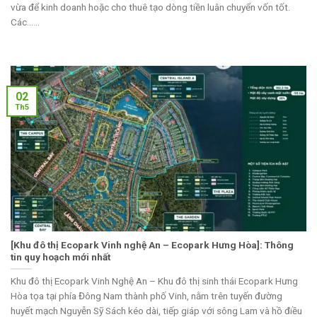
vừa để kinh doanh hoặc cho thuê tạo dòng tiền luân chuyển vốn tốt.
Các......
02
Th5
[Khu đô thị Ecopark Vinh nghệ An – Ecopark Hưng Hòa]: Thông
tin quy hoạch mới nhất
Khu đô thị Ecopark Vinh Nghệ An – Khu đô thị sinh thái Ecopark Hưng
Hòa tọa tại phía Đông Nam thành phố Vinh, nằm trên tuyến đường
huyết mạch Nguyễn Sỹ Sách kéo dài, tiếp giáp với sông Lam và hồ điều