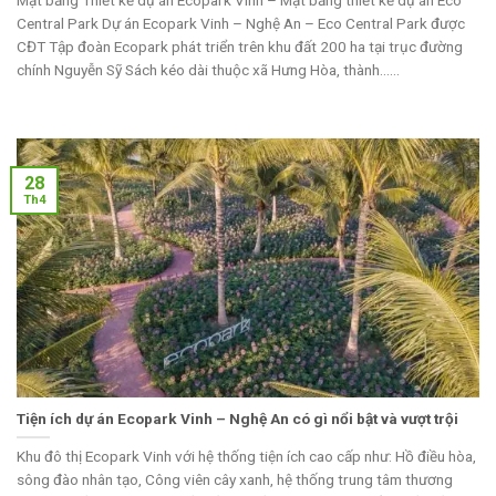
Mặt bằng Thiết kế dự án Ecopark Vinh – Mặt bằng thiết kế dự án Eco
Central Park Dự án Ecopark Vinh – Nghệ An – Eco Central Park được
CĐT Tập đoàn Ecopark phát triển trên khu đất 200 ha tại trục đường
chính Nguyễn Sỹ Sách kéo dài thuộc xã Hưng Hòa, thành......
28
Th4
Tiện ích dự án Ecopark Vinh – Nghệ An có gì nổi bật và vượt trội
Khu đô thị Ecopark Vinh với hệ thống tiện ích cao cấp như: Hồ điều hòa,
sông đào nhân tạo, Công viên cây xanh, hệ thống trung tâm thương