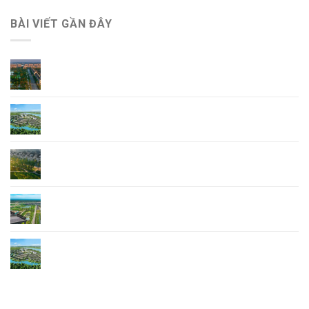
BÀI VIẾT GẦN ĐÂY
Giá Bán Ecopark Ninh Bình mới nhất
Tổng Quan Dự Án Ecopark Hoa Lư Ninh Bình
Khu đô thị phía Đông Ninh Bình – Điểm sáng
Ecopark Hoa Lư Ninh Bình
Ecopark dự An mới – Ecopark Ninh Bình
Bản đồ quy hoạch Ecopark Ninh Bình