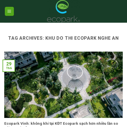
Skip
to
content
TAG ARCHIVES:
KHU DO THI ECOPARK NGHE AN
29
Th6
Ecopark Vinh: không khí tại KĐT Ecopark sạch hơn nhiều lần so