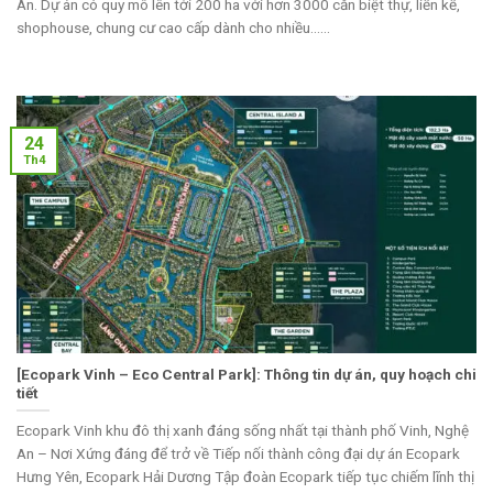
An. Dự án có quy mô lên tới 200 ha với hơn 3000 căn biệt thự, liền kề,
shophouse, chung cư cao cấp dành cho nhiều......
24
Th4
[Ecopark Vinh – Eco Central Park]: Thông tin dự án, quy hoạch chi
tiết
Ecopark Vinh khu đô thị xanh đáng sống nhất tại thành phố Vinh, Nghệ
An – Nơi Xứng đáng để trở về Tiếp nối thành công đại dự án Ecopark
Hưng Yên, Ecopark Hải Dương Tập đoàn Ecopark tiếp tục chiếm lĩnh thị