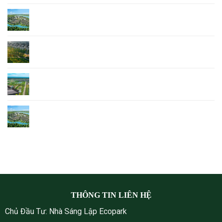
Tổng Quan Dự Án Ecopark Hoa Lư Ninh Bình
Khu đô thị phía Đông Ninh Bình – Điểm sáng
Ecopark Hoa Lư Ninh Bình
Ecopark dự An mới – Ecopark Ninh Bình
Bản đồ quy hoạch Ecopark Ninh Bình
THÔNG TIN LIÊN HỆ
Chủ Đầu Tư: Nhà Sáng Lập Ecopark