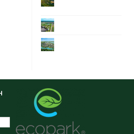
Bình – Điểm sáng Ecopark
Hoa Lư Ninh Bình
Ecopark dự An mới – Ecopark
Ninh Bình
Bản đồ quy hoạch Ecopark
Ninh Bình
H