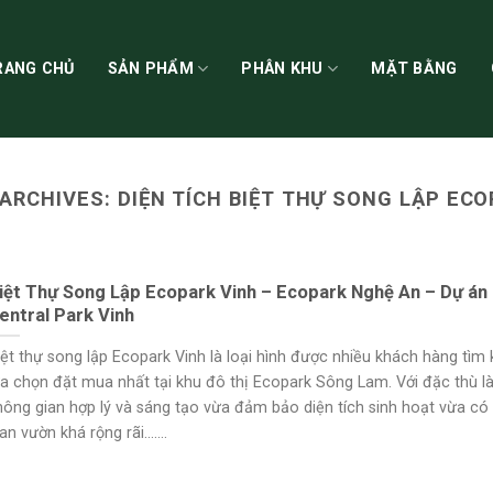
RANG CHỦ
SẢN PHẨM
PHÂN KHU
MẶT BẰNG
 ARCHIVES:
DIỆN TÍCH BIỆT THỰ SONG LẬP EC
iệt Thự Song Lập Ecopark Vinh – Ecopark Nghệ An – Dự án
entral Park Vinh
iệt thự song lập Ecopark Vinh là loại hình được nhiều khách hàng tìm 
ựa chọn đặt mua nhất tại khu đô thị Ecopark Sông Lam. Với đặc thù là 
hông gian hợp lý và sáng tạo vừa đảm bảo diện tích sinh hoạt vừa có
an vườn khá rộng rãi.......