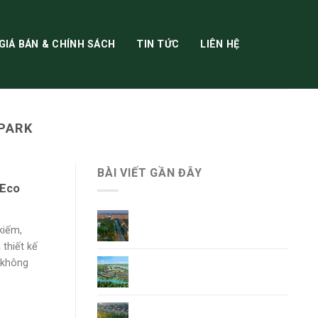
GIÁ BÁN & CHÍNH SÁCH
TIN TỨC
LIÊN HỆ
OPARK
BÀI VIẾT GẦN ĐÂY
 Eco
Giá Bán Ecopark Ninh Bình
mới nhất
kiếm,
thiết kế
Tổng Quan Dự Án Ecopark
 không
Hoa Lư Ninh Bình
Khu đô thị phía Đông Ninh