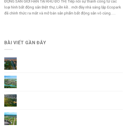
ĐỘNG SẢN GIỚI HẠN TẠI KHU ĐÔ THỊ Tiếp nối sự thành công từ các
loại hình bất động sản Biệt thự, Liền kề… mới đây nhà sáng lập Ecopark
đã chính thức ra mắt và mở bán sản phẩm bất động sản vô cùng......
BÀI VIẾT GẦN ĐÂY
Giá Bán Ecopark Ninh Bình mới nhất
Tổng Quan Dự Án Ecopark Hoa Lư Ninh Bình
Khu đô thị phía Đông Ninh Bình – Điểm sáng
Ecopark Hoa Lư Ninh Bình
Ecopark dự An mới – Ecopark Ninh Bình