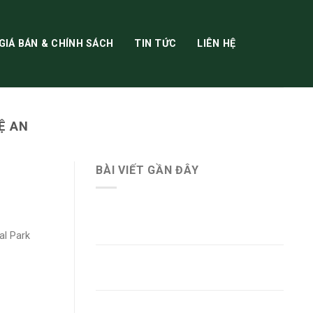
GIÁ BÁN & CHÍNH SÁCH
TIN TỨC
LIÊN HỆ
Ệ AN
BÀI VIẾT GẦN ĐÂY
Giá Bán Ecopark Ninh Bình
mới nhất
al Park
Tổng Quan Dự Án Ecopark
Hoa Lư Ninh Bình
Khu đô thị phía Đông Ninh