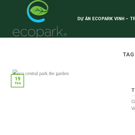
Skip
to
content
DỰ ÁN ECOPARK VINH – T
TAG
19
Th4
T
C
Vi