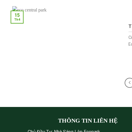
15
Th4
T
C
Ec
THÔNG TIN LIÊN HỆ
Chủ Đầu Tư: Nhà Sáng Lập Ecopark