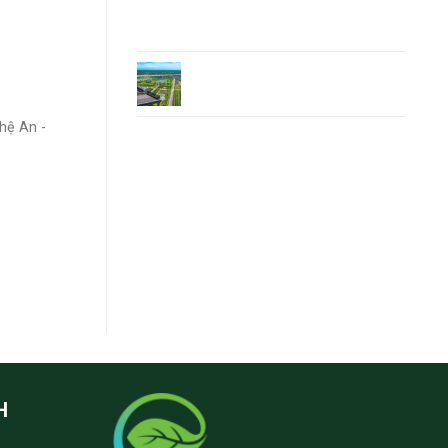
Bình – Điểm sáng Ecopark
Hoa Lư Ninh Bình
Ecopark dự An mới – Ecopark
Ninh Bình
hệ An -
Bản đồ quy hoạch Ecopark
Ninh Bình
H