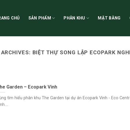
RANG CHỦ
SẢN PHẨM
PHÂN KHU
MẶT BẰNG
 ARCHIVES:
BIỆT THỰ SONG LẬP ECOPARK NGH
he Garden – Ecopark Vinh
ùng tìm hiểu phân khu The Garden tại dự án Ecopark Vinh - Eco Centr
nh....