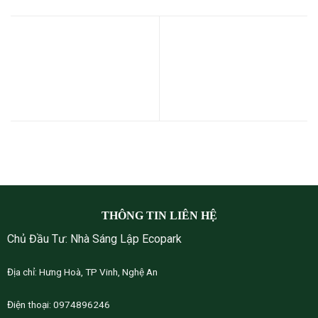
Shophouse Ecopark Vinh: Giá
Shophouse Ecopark Vinh
nhà phố Shophouse tiếp tục
Nghệ An: Sản phẩm được
tăng mạnh, kênh đầu tư ưu
“săn lùng” nhiều nhất
chuộng của giới địa ốc năm
2025
THÔNG TIN LIÊN HỆ
Chủ Đầu Tư: Nhà Sáng Lập Ecopark
Địa chỉ: Hưng Hoà, TP Vinh, Nghệ An
Điện thoại: 0974896246