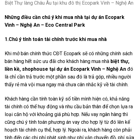
Biệt Thự làng Châu Âu tại khu đô thị Ecopark Vinh – Nghệ An
Những điều cần chú ý khi mua nhà tại dự án Ecopark
Vinh – Nghệ An – Eco Central Park
1.Chú ý tính toán tài chính trước khi mua nhà
Khi mở bán chính thức CĐT Ecopark sẽ có những chính sách
bán hàng hết sức ưu đãi cho khách hàng mua nhà
biệt thự,
liền kề, shophouse tại dự án Ecopark Vinh – Nghệ An
đó
là chỉ cần trả trước một phần sau đó là trả góp, nhiều người
thấy rẻ mà vội mua ngay mà chưa cân nhắc kỹ về tài chính.
Khách hàng cần tính toàn kỹ số tiền mình hiện có, khả năng
tài chính có thể huy động và nhu cầu bản thân để chọn lựa ra
loại căn hộ với khoảng giá phù hợp. Nếu vay ngân hàng thì
cũng chú ý tính toán phương án vay cho hợp lý từ đó lên kế
hoạch tài chính cụ thể, hợp lý. Ngoài ra, khách hàng còn phải
tính đến các chi phí phát sinh như phí vận chuyển đồ, phí sửa