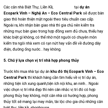
Các căn nhà Biệt Thự, Liền Kề,
Shophouse
tại
dự án
Ecopark Vinh – Nghệ An – Eco Central Park
sẽ được bàn
giao thô hoàn thiện mặt ngoài theo tiêu chuẩn cao cấp.
Ngoài ra, khi nhận bàn giao nhà thì gia chủ nên kiểm tra
những mục bàn giao trong hợp đồng xem đủ chưa, thiếu hay
khác biệt gì không, có thể nhờ một người có chuyên môn
kiểm tra ngôi nhà xem có rạn nứt hay vấn đề về đường dây
điện, đường ống nước… hay không.
5. Chú ý lựa chọn vị trí nhà hợp phong thủy
Trước khi mua nhà tại dự án
khu đô thị Ecopark Vinh – Eco
Central Park
thì khách hàng cần tìm hiểu về vị trí dự án,
những tiện ích xung quanh,tiện ích nội khu, an ninh… Ngoài
việc chọn vị trí nhà đẹp thì nên cân nhắc vị trí đó có hợp
phong thủy hay không, một căn nhà có hướng hợp, phong
thủy tốt sẽ mang lại may mắn, tài lộc cho gia chủ những
căn
biệt thự, liền kề, shophouse.