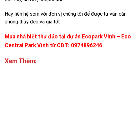
Hãy liên hệ sớm với đơn vị chúng tôi để được tư vấn căn
phong thủy đẹp và giá tốt.
Mua nhà biệt thự đảo tại dự án Ecopark Vinh – Eco
Central Park Vinh từ CĐT: 0974896246
Xem Thêm:
Tìm Hiểu Nhà Biệt Thự Ecopark Vinh – Nghệ An
Tìm Hiểu Nhà Liền Kề Ecopark Vinh – Nghệ An
Tìm Hiểu Nhà Shophouse Ecopark Vinh – Nghệ An
Dự án Eurowindow Sport Garden – Eurowindow Đông
Vĩnh