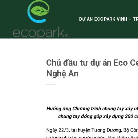
Skip
to
content
DỰ ÁN ECOPARK VINH – T
TIN TỨC
Chủ đầu tư dự án Eco Ce
Nghệ An
Hưởng ứng Chương trình chung tay xây nh
Park
chung tay đóng góp xây dựng 200 căn
Ngày 22/3, tại huyện Tương Dương, Bộ Công
và kinh phí cho người nghèo, khó khăn về nhà