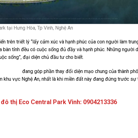
ark tại Hưng Hòa, Tp Vinh, Nghệ An
iển trên triết lý “lấy cảm xúc và hạnh phúc của con người làm tr
ịa bàn tỉnh đều có cuộc sống đủ đầy và hạnh phúc. Những người 
ộc sống”, đại diện chủ đầu tư cho biết.
tral Park
đang góp phần thay đổi diện mạo chung của thành phố
n khu vực Nghệ An, nhất là khi miền đất này đang đứng trước sự t
 đô thị Eco Central Park Vinh:
0904213336