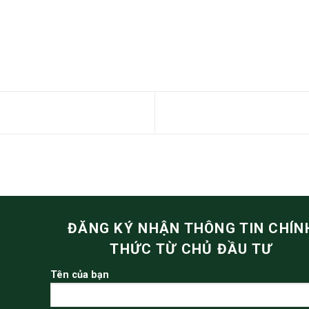
inh
 Vinh
entral Park tháng 02/2023
TRUNG TẦNG MARINA E
ĐĂNG KÝ NHẬN THÔNG TIN CHÍN
THỨC TỪ CHỦ ĐẦU TƯ
Tên của bạn