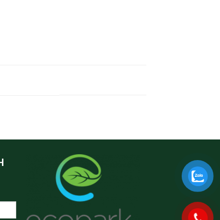
COPARK VINH – ECO CENTRAL PARK
H