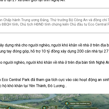
n Chấp hành Trung ương Đảng, Thứ trưởng Bộ Công An và đồng chí T
 ĐBQH tỉnh, Chủ tịch HĐND tỉnh chứng kiến Chủ đầu tư Eco Central P
ây dựng nhà cho người nghèo, người khó khăn về nhà ở trên địa b
ng tay đóng góp, hỗ trợ 10 tỷ đồng xây dựng 200 căn nhà tại 27 x
o người nghèo, người khó khăn về nhà ở trên địa bàn tỉnh Nghệ A
n Eco Central Park đã tham gia tích cực vào các hoạt động an sinh
ác hộ khó khăn tại Yên Thành, Đô Lương…