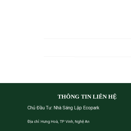
Nhà Phố Shophouse Eco Central Park V
Nhà Phố Vườn Liền Kề Eco Central Park
Cập nhật tiến độ thi công dự án Eco C
THÔNG TIN LIÊN HỆ
Chủ Đầu Tư: Nhà Sáng Lập Ecopark
Địa chỉ: Hưng Hoà, TP Vinh, Nghệ An